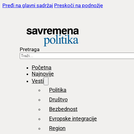
Pređi na glavni sadržaj
Preskoči na podnožje
Pretraga
Početna
Najnovije
Vesti
Politika
Društvo
Bezbednost
Evropske integracije
Region