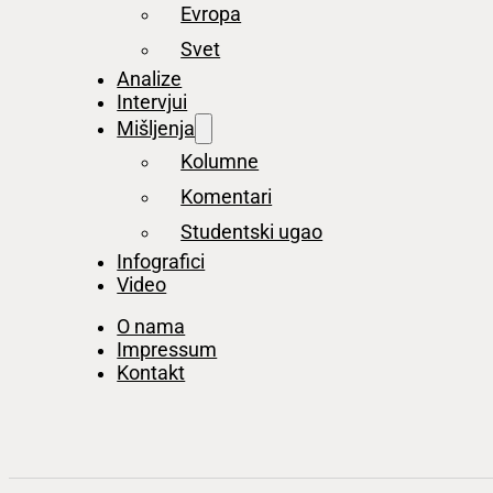
Evropa
Svet
Analize
Intervjui
Mišljenja
Kolumne
Komentari
Studentski ugao
Infografici
Video
O nama
Impressum
Kontakt