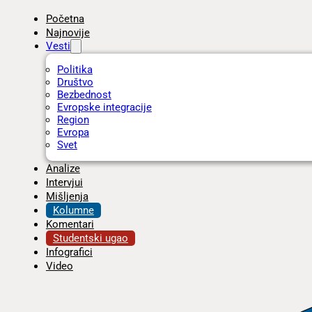
Početna
Najnovije
Vesti
Politika
Društvo
Bezbednost
Evropske integracije
Region
Evropa
Svet
Analize
Intervjui
Mišljenja
Kolumne
Komentari
Studentski ugao
Infografici
Video