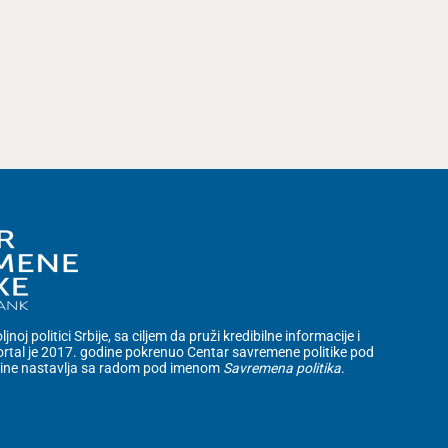
noj politici Srbije, sa ciljem da pruži kredibilne informacije i
rtal je 2017. godine pokrenuo Centar savremene politike pod
dine nastavlja sa radom pod imenom
Savremena politika
.