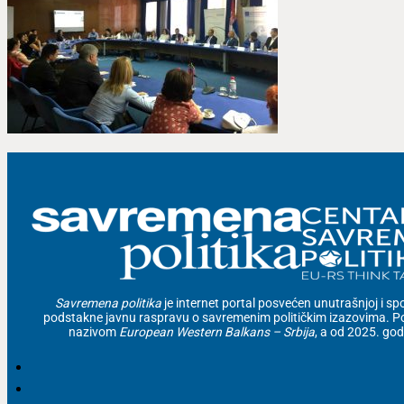
Savremena politika
je internet portal posvećen unutrašnjoj i spolj
podstakne javnu raspravu o savremenim političkim izazovima. Po
nazivom
European Western Balkans – Srbija
, a od 2025. go