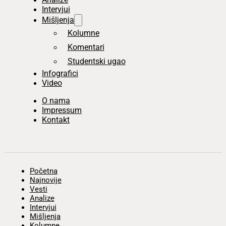
Intervjui
Mišljenja
Kolumne
Komentari
Studentski ugao
Infografici
Video
O nama
Impressum
Kontakt
Početna
Najnovije
Vesti
Analize
Intervjui
Mišljenja
Kolumne