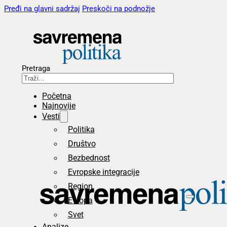
Pređi na glavni sadržaj
Preskoči na podnožje
Pretraga
Početna
Najnovije
Vesti
Politika
Društvo
Bezbednost
Evropske integracije
Region
Evropa
Svet
Analize