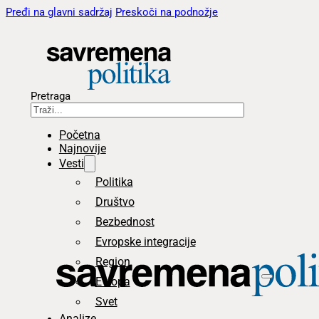
Pređi na glavni sadržaj
Preskoči na podnožje
Pretraga
Početna
Najnovije
Vesti
Politika
Društvo
Bezbednost
Evropske integracije
Region
Evropa
Svet
Analize