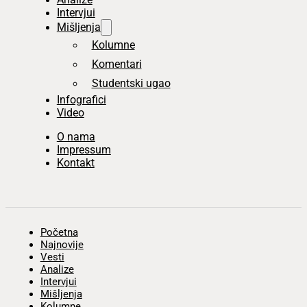
Intervjui
Mišljenja
Kolumne
Komentari
Studentski ugao
Infografici
Video
O nama
Impressum
Kontakt
Početna
Najnovije
Vesti
Analize
Intervjui
Mišljenja
Kolumne