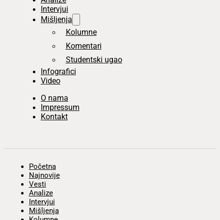
Intervjui
Mišljenja
Kolumne
Komentari
Studentski ugao
Infografici
Video
O nama
Impressum
Kontakt
Početna
Najnovije
Vesti
Analize
Intervjui
Mišljenja
Kolumne