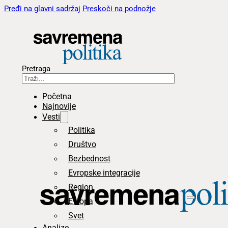
Pređi na glavni sadržaj
Preskoči na podnožje
Pretraga
Početna
Najnovije
Vesti
Politika
Društvo
Bezbednost
Evropske integracije
Region
Evropa
Svet
Analize