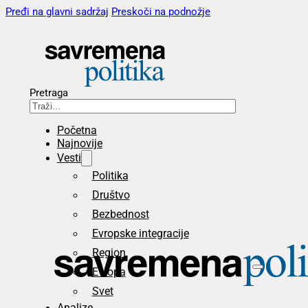
Pređi na glavni sadržaj
Preskoči na podnožje
Pretraga
Početna
Najnovije
Vesti
Politika
Društvo
Bezbednost
Evropske integracije
Region
Evropa
Svet
Analize