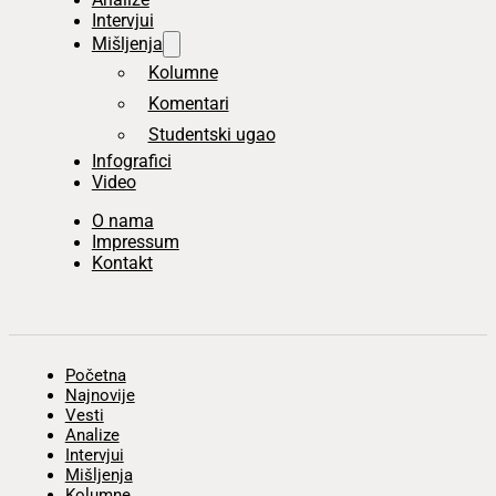
Intervjui
Mišljenja
Kolumne
Komentari
Studentski ugao
Infografici
Video
O nama
Impressum
Kontakt
Početna
Najnovije
Vesti
Analize
Intervjui
Mišljenja
Kolumne