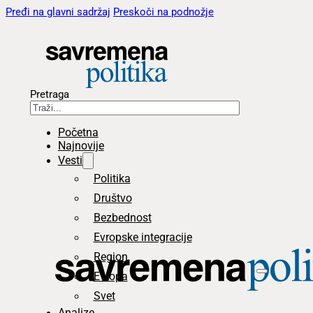
Pređi na glavni sadržaj
Preskoči na podnožje
Pretraga
Početna
Najnovije
Vesti
Politika
Društvo
Bezbednost
Evropske integracije
Region
Evropa
Svet
Analize