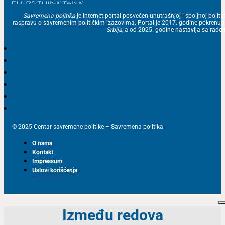
Savremena politika
je internet portal posvećen unutrašnjoj i spoljnoj politic
raspravu o savremenim političkim izazovima. Portal je 2017. godine pokrenu
Srbija
, a od 2025. godine nastavlja sa ra
© 2025 Centar savremene politike – Savremena politika
O nama
Kontakt
Impressum
Uslovi korišćenja
Između redova