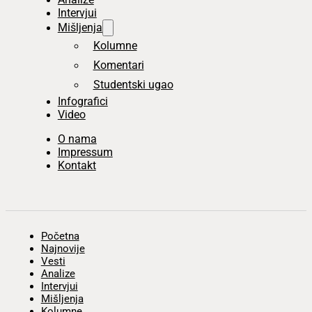
Intervjui
Mišljenja
Kolumne
Komentari
Studentski ugao
Infografici
Video
O nama
Impressum
Kontakt
Početna
Najnovije
Vesti
Analize
Intervjui
Mišljenja
Kolumne