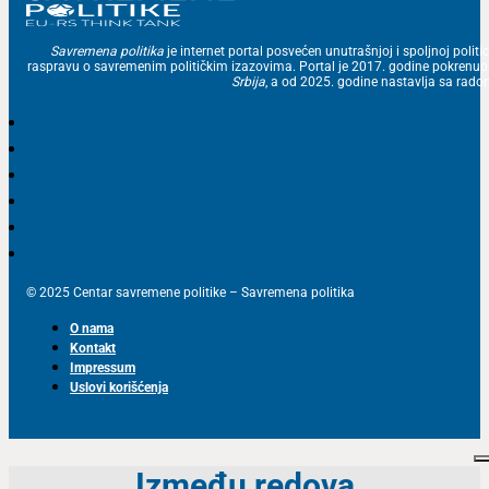
Savremena politika
je internet portal posvećen unutrašnjoj i spoljnoj politic
raspravu o savremenim političkim izazovima. Portal je 2017. godine pokrenu
Srbija
, a od 2025. godine nastavlja sa ra
© 2025 Centar savremene politike – Savremena politika
O nama
Kontakt
Impressum
Uslovi korišćenja
Između redova