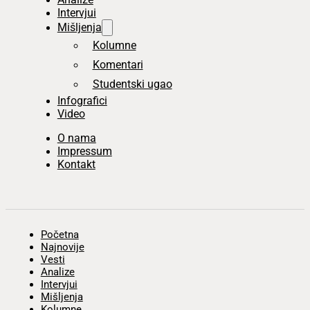
Intervjui
Mišljenja
Kolumne
Komentari
Studentski ugao
Infografici
Video
O nama
Impressum
Kontakt
Početna
Najnovije
Vesti
Analize
Intervjui
Mišljenja
Kolumne