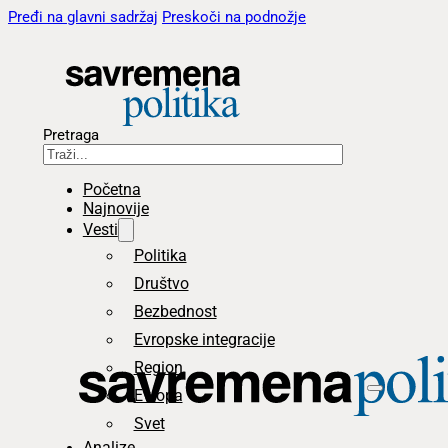
Pređi na glavni sadržaj
Preskoči na podnožje
Pretraga
Početna
Najnovije
Vesti
Politika
Društvo
Bezbednost
Evropske integracije
Region
Evropa
Svet
Analize