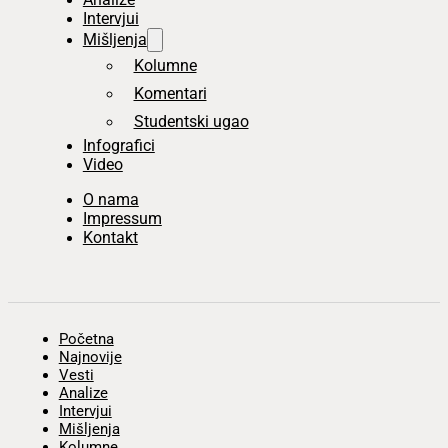
Intervjui
Mišljenja
Kolumne
Komentari
Studentski ugao
Infografici
Video
O nama
Impressum
Kontakt
Početna
Najnovije
Vesti
Analize
Intervjui
Mišljenja
Kolumne