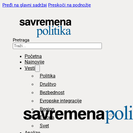
Pređi na glavni sadržaj
Preskoči na podnožje
Pretraga
Početna
Najnovije
Vesti
Politika
Društvo
Bezbednost
Evropske integracije
Region
Evropa
Svet
Analize