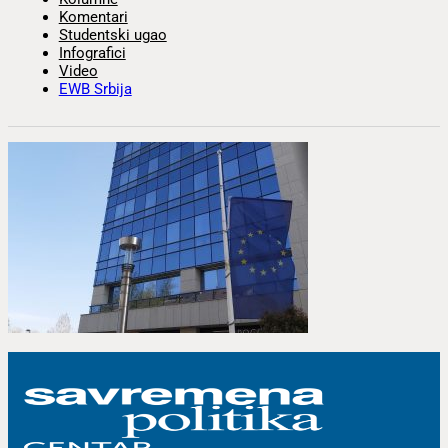
Komentari
Studentski ugao
Infografici
Video
EWB Srbija