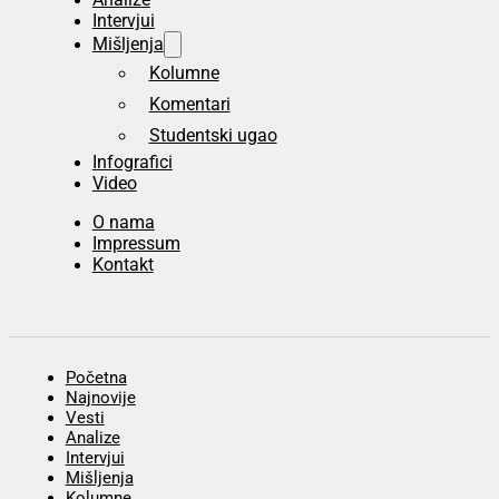
Intervjui
Mišljenja
Kolumne
Komentari
Studentski ugao
Infografici
Video
O nama
Impressum
Kontakt
Početna
Najnovije
Vesti
Analize
Intervjui
Mišljenja
Kolumne