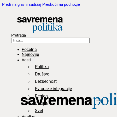
Pređi na glavni sadržaj
Preskoči na podnožje
Pretraga
Početna
Najnovije
Vesti
Politika
Društvo
Bezbednost
Evropske integracije
Region
Evropa
Svet
Analize