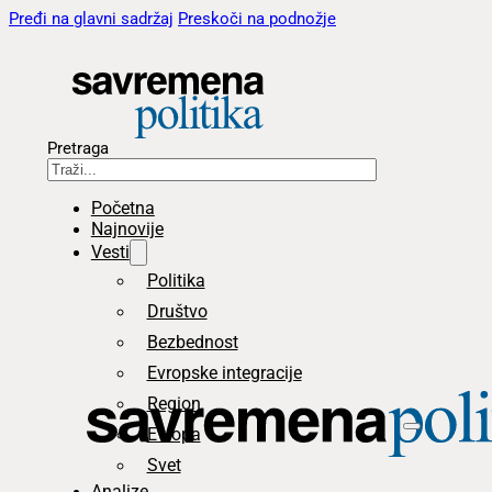
Pređi na glavni sadržaj
Preskoči na podnožje
Pretraga
Početna
Najnovije
Vesti
Politika
Društvo
Bezbednost
Evropske integracije
Region
Evropa
Svet
Analize