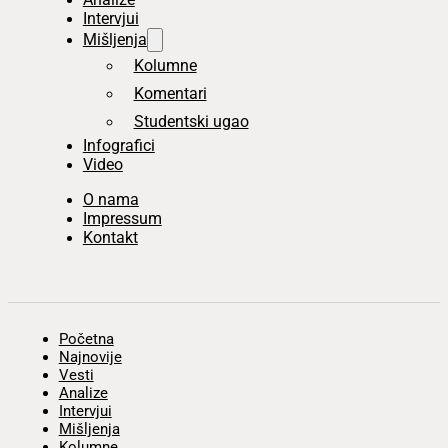
Intervjui
Mišljenja
Kolumne
Komentari
Studentski ugao
Infografici
Video
O nama
Impressum
Kontakt
Početna
Najnovije
Vesti
Analize
Intervjui
Mišljenja
Kolumne