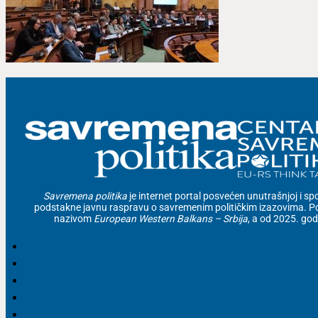
Savremena politika
je internet portal posvećen unutrašnjoj i spolj
podstakne javnu raspravu o savremenim političkim izazovima. Po
nazivom
European Western Balkans – Srbija
, a od 2025. go