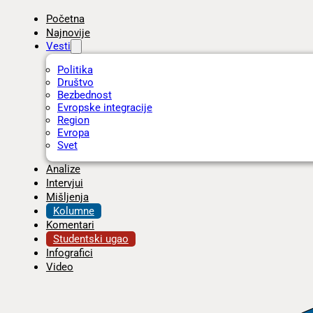
Početna
Najnovije
Vesti
Politika
Društvo
Bezbednost
Evropske integracije
Region
Evropa
Svet
Analize
Intervjui
Mišljenja
Kolumne
Komentari
Studentski ugao
Infografici
Video