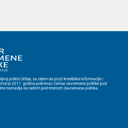
noj politici Srbije, sa ciljem da pruži kredibilne informacije i
rtal je 2017. godine pokrenuo Centar savremene politike pod
dine nastavlja sa radom pod imenom
Savremena politika
.