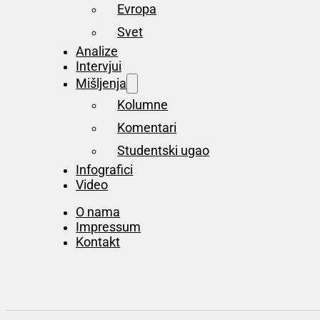
Evropa
Svet
Analize
Intervjui
Mišljenja
Kolumne
Komentari
Studentski ugao
Infografici
Video
O nama
Impressum
Kontakt