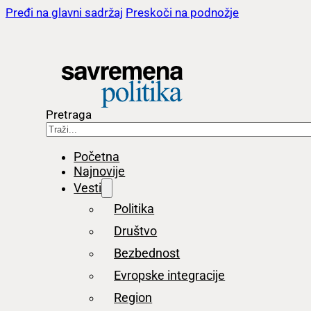
Pređi na glavni sadržaj
Preskoči na podnožje
Pretraga
Početna
Najnovije
Vesti
Politika
Društvo
Bezbednost
Evropske integracije
Region