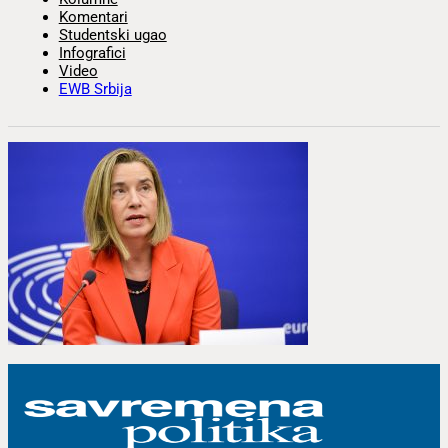
Komentari
Studentski ugao
Infografici
Video
EWB Srbija