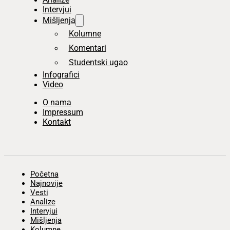
Intervjui
Mišljenja
Kolumne
Komentari
Studentski ugao
Infografici
Video
O nama
Impressum
Kontakt
Početna
Najnovije
Vesti
Analize
Intervjui
Mišljenja
Kolumne