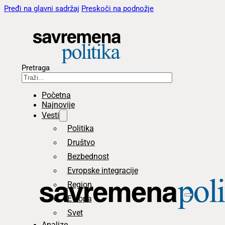
Pređi na glavni sadržaj
Preskoči na podnožje
Pretraga
Početna
Najnovije
Vesti
Politika
Društvo
Bezbednost
Evropske integracije
Region
Evropa
Svet
Analize