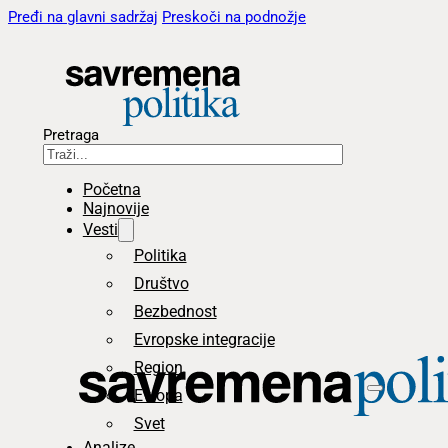
Pređi na glavni sadržaj
Preskoči na podnožje
Pretraga
Početna
Najnovije
Vesti
Politika
Društvo
Bezbednost
Evropske integracije
Region
Evropa
Svet
Analize