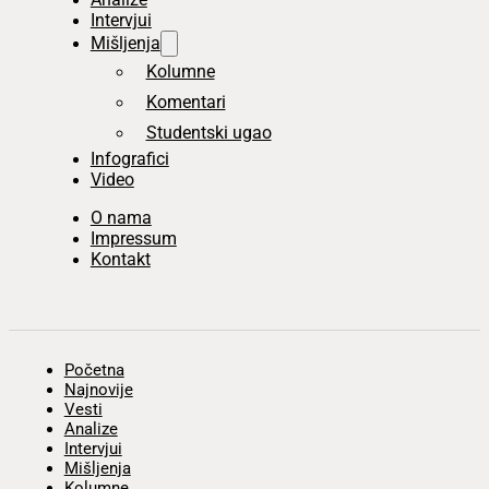
Intervjui
Mišljenja
Kolumne
Komentari
Studentski ugao
Infografici
Video
O nama
Impressum
Kontakt
Početna
Najnovije
Vesti
Analize
Intervjui
Mišljenja
Kolumne