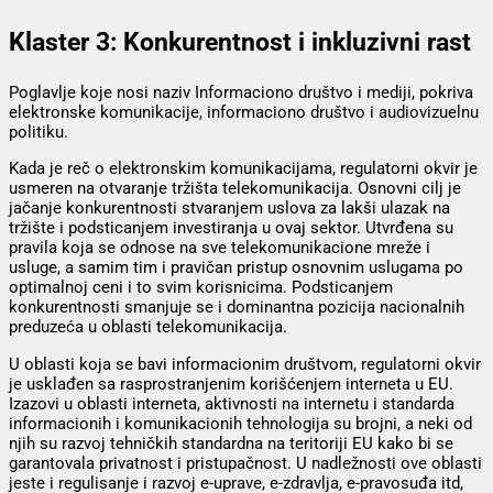
Klaster 3: Konkurentnost i inkluzivni rast
Poglavlje koje nosi naziv Informaciono društvo i mediji, pokriva
elektronske komunikacije, informaciono društvo i audiovizuelnu
politiku.
Kada je reč o elektronskim komunikacijama, regulatorni okvir je
usmeren na otvaranje tržišta telekomunikacija. Osnovni cilj je
jačanje konkurentnosti stvaranjem uslova za lakši ulazak na
tržište i podsticanjem investiranja u ovaj sektor. Utvrđena su
pravila koja se odnose na sve telekomunikacione mreže i
usluge, a samim tim i pravičan pristup osnovnim uslugama po
optimalnoj ceni i to svim korisnicima. Podsticanjem
konkurentnosti smanjuje se i dominantna pozicija nacionalnih
preduzeća u oblasti telekomunikacija.
U oblasti koja se bavi informacionim društvom, regulatorni okvir
je usklađen sa rasprostranjenim korišćenjem interneta u EU.
Izazovi u oblasti interneta, aktivnosti na internetu i standarda
informacionih i komunikacionih tehnologija su brojni, a neki od
njih su razvoj tehničkih standardna na teritoriji EU kako bi se
garantovala privatnost i pristupačnost. U nadležnosti ove oblasti
jeste i regulisanje i razvoj e-uprave, e-zdravlja, e-pravosuđa itd,