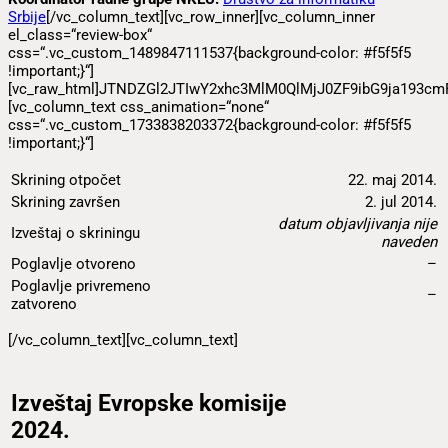
Srbije
[/vc_column_text][vc_row_inner][vc_column_inner
el_class=“review-box“
css=“.vc_custom_1489847111537{background-color: #f5f5f5
!important;}“]
[vc_raw_html]JTNDZGl2JTIwY2xhc3MlM0QlMjJ0ZF9ibG9ja19
[vc_column_text css_animation=“none“
css=“.vc_custom_1733838203372{background-color: #f5f5f5
!important;}“]
Skrining otpočet
22. maj 2014.
Skrining završen
2. jul 2014.
datum objavljivanja nije
Izveštaj o skriningu
naveden
Poglavlje otvoreno
–
Poglavlje privremeno
–
zatvoreno
[/vc_column_text][vc_column_text]
Izveštaj Evropske komisije
2024.