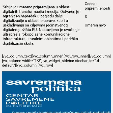
Ocena
Srbija je
umereno pripremljena
u oblasti
pripremljenosti
digitalnih transformacija i medija. Ostvaren je
ograničen napredak
u pogledu dalje
3
digitalizacije u oblasti e-uprave, kao i u
Umeren nivo
usklađivanju sa ciljevima jedinstvenog
digitalnog tržišta EU. Nastavljeno je uvođenje
ultrabrze širokopojasne komunikacione
infrastrukture u ruralnim oblastima i podrška
digitalizaciji škola.
[/vc_column_text][/vc_column_inner][/vc_row_inner][/vc_column]
[vc_column width=“1/3″][vc_widget_sidebar sidebar_id=“td-
default“][/vc_column][/vc_row]
Savremena politika
je internet portal posvećen unutrašnjoj i spoljnoj politic