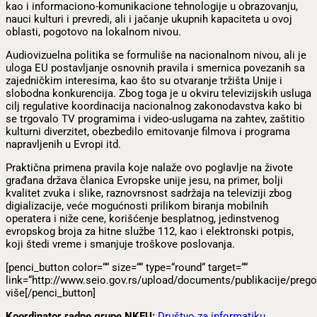
kao i informaciono-komunikacione tehnologije u obrazovanju,
nauci kulturi i prevredi, ali i jačanje ukupnih kapaciteta u ovoj
oblasti, pogotovo na lokalnom nivou.
Audiovizuelna politika se formuliše na nacionalnom nivou, ali je
uloga EU postavljanje osnovnih pravila i smernica povezanih sa
zajedničkim interesima, kao što su otvaranje tržišta Unije i
slobodna konkurencija. Zbog toga je u okviru televizijskih usluga
cilj regulative koordinacija nacionalnog zakonodavstva kako bi
se trgovalo TV programima i video-uslugama na zahtev, zaštitio
kulturni diverzitet, obezbedilo emitovanje filmova i programa
napravljenih u Evropi itd.
Praktična primena pravila koje nalaže ovo poglavlje na živote
građana država članica Evropske unije jesu, na primer, bolji
kvalitet zvuka i slike, raznovrsnost sadržaja na televiziji zbog
digializacije, veće mogućnosti prilikom biranja mobilnih
operatera i niže cene, korišćenje besplatnog, jedinstvenog
evropskog broja za hitne službe 112, kao i elektronski potpis,
koji štedi vreme i smanjuje troškove poslovanja.
[penci_button color=““ size=““ type=“round“ target=““
link=“http://www.seio.gov.rs/upload/documents/publikacije/pregov
više[/penci_button]
Koordinator radne grupe NKEU:
Društvo za informatiku