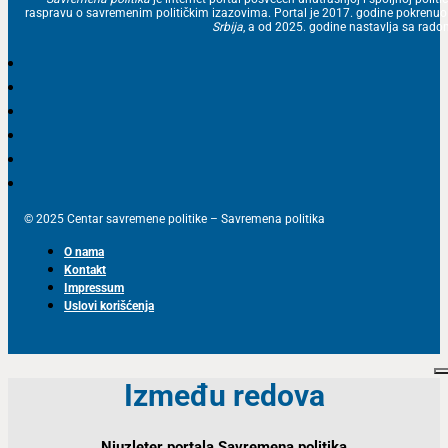
raspravu o savremenim političkim izazovima. Portal je 2017. godine pokrenu
Srbija
, a od 2025. godine nastavlja sa ra
© 2025 Centar savremene politike – Savremena politika
O nama
Kontakt
Impressum
Uslovi korišćenja
Između redova
Njuzleter portala Savremena politika