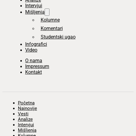
Intervjui
Mišljenja
Kolumne
Komentari
Studentski ugao
Infografici
Video
O nama
Impressum
Kontakt
Početna
Najnovije
Vesti
Analize
Intervjui
Mišljenja
Kolumne