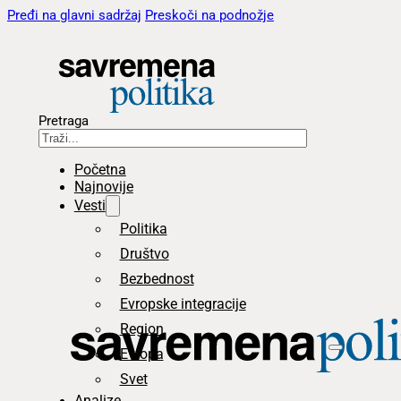
Pređi na glavni sadržaj
Preskoči na podnožje
Pretraga
Početna
Najnovije
Vesti
Politika
Društvo
Bezbednost
Evropske integracije
Region
Evropa
Svet
Analize