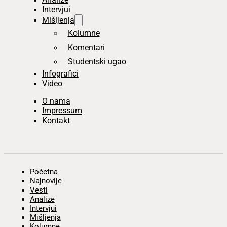
Intervjui
Mišljenja
Kolumne
Komentari
Studentski ugao
Infografici
Video
O nama
Impressum
Kontakt
Početna
Najnovije
Vesti
Analize
Intervjui
Mišljenja
Kolumne