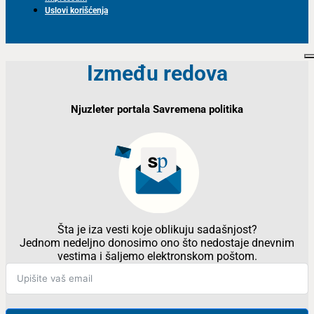
Uslovi korišćenja
Između redova
Njuzleter portala Savremena politika
Šta je iza vesti koje oblikuju sadašnjost?
Jednom nedeljno donosimo ono što nedostaje dnevnim
vestima i šaljemo elektronskom poštom.