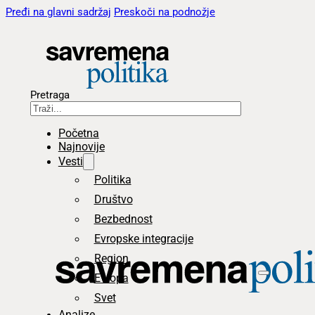
Pređi na glavni sadržaj
Preskoči na podnožje
Pretraga
Početna
Najnovije
Vesti
Politika
Društvo
Bezbednost
Evropske integracije
Region
Evropa
Svet
Analize