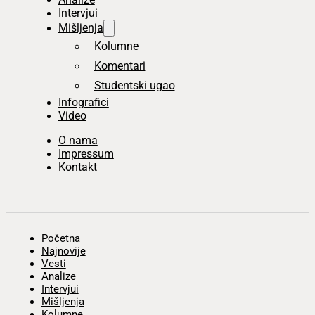
Intervjui
Mišljenja
Kolumne
Komentari
Studentski ugao
Infografici
Video
O nama
Impressum
Kontakt
Početna
Najnovije
Vesti
Analize
Intervjui
Mišljenja
Kolumne