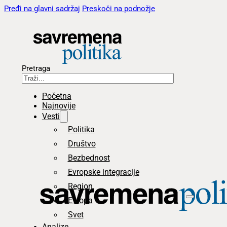
Pređi na glavni sadržaj
Preskoči na podnožje
Pretraga
Početna
Najnovije
Vesti
Politika
Društvo
Bezbednost
Evropske integracije
Region
Evropa
Svet
Analize