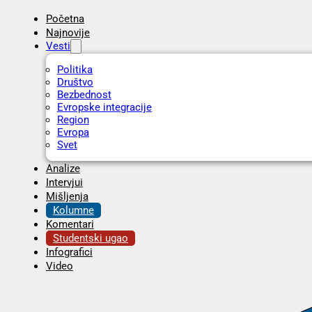
Početna
Najnovije
Vesti
Politika
Društvo
Bezbednost
Evropske integracije
Region
Evropa
Svet
Analize
Intervjui
Mišljenja
Kolumne
Komentari
Studentski ugao
Infografici
Video