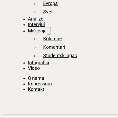
Evropa
Svet
Analize
Intervjui
Mišljenja
Kolumne
Komentari
Studentski ugao
Infografici
Video
O nama
Impressum
Kontakt