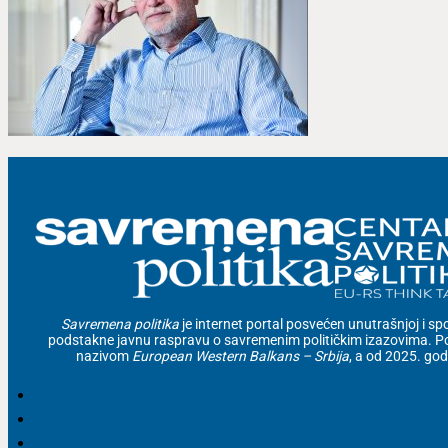
Savremena politika
je internet portal posvećen unutrašnjoj i spolj
podstakne javnu raspravu o savremenim političkim izazovima. Po
nazivom
European Western Balkans – Srbija
, a od 2025. go