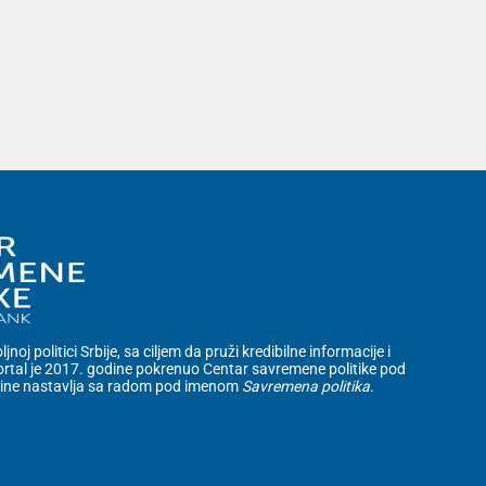
noj politici Srbije, sa ciljem da pruži kredibilne informacije i
rtal je 2017. godine pokrenuo Centar savremene politike pod
dine nastavlja sa radom pod imenom
Savremena politika
.