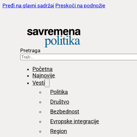
Pređi na glavni sadržaj
Preskoči na podnožje
Pretraga
Početna
Najnovije
Vesti
Politika
Društvo
Bezbednost
Evropske integracije
Region