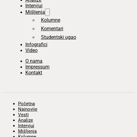
Intervjui
Mišljenja
Kolumne
Komentari
Studentski ugao
Infografici
Video
O nama
Impressum
Kontakt
Početna
Najnovije
Vesti
Analize
Intervjui
Mišljenja
Kolumne