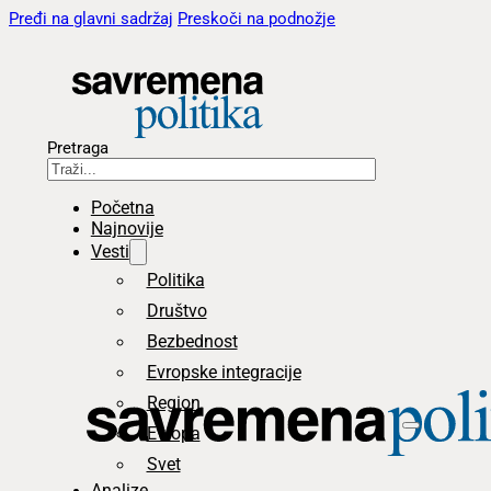
Pređi na glavni sadržaj
Preskoči na podnožje
Pretraga
Početna
Najnovije
Vesti
Politika
Društvo
Bezbednost
Evropske integracije
Region
Evropa
Svet
Analize