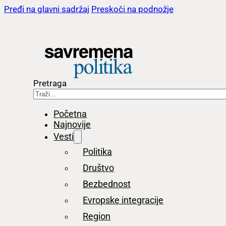
Pređi na glavni sadržaj
Preskoči na podnožje
Pretraga
Početna
Najnovije
Vesti
Politika
Društvo
Bezbednost
Evropske integracije
Region