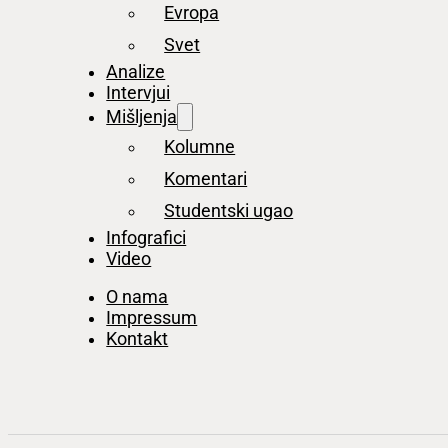
Evropa
Svet
Analize
Intervjui
Mišljenja
Kolumne
Komentari
Studentski ugao
Infografici
Video
O nama
Impressum
Kontakt