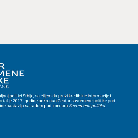
noj politici Srbije, sa ciljem da pruži kredibilne informacije i
rtal je 2017. godine pokrenuo Centar savremene politike pod
dine nastavlja sa radom pod imenom
Savremena politika
.