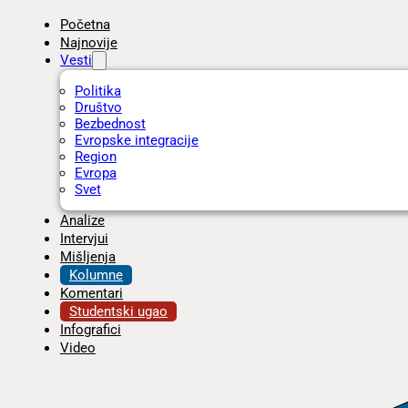
Početna
Najnovije
Vesti
Politika
Društvo
Bezbednost
Evropske integracije
Region
Evropa
Svet
Analize
Intervjui
Mišljenja
Kolumne
Komentari
Studentski ugao
Infografici
Video