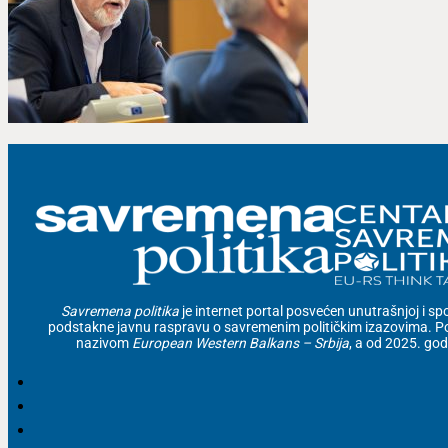
Savremena politika
je internet portal posvećen unutrašnjoj i spolj
podstakne javnu raspravu o savremenim političkim izazovima. Po
nazivom
European Western Balkans – Srbija
, a od 2025. go