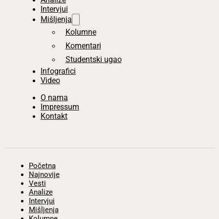
Intervjui
Mišljenja
Kolumne
Komentari
Studentski ugao
Infografici
Video
O nama
Impressum
Kontakt
Početna
Najnovije
Vesti
Analize
Intervjui
Mišljenja
Kolumne