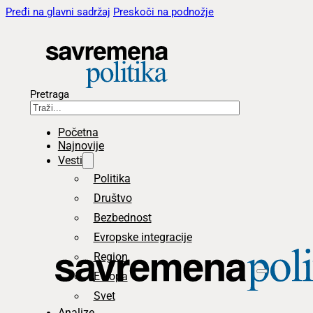
Pređi na glavni sadržaj
Preskoči na podnožje
Pretraga
Početna
Najnovije
Vesti
Politika
Društvo
Bezbednost
Evropske integracije
Region
Evropa
Svet
Analize