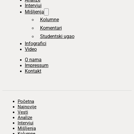
Intervjui
Mišljenja
Kolumne
Komentari
Studentski ugao
Infografici
Video
O nama
Impressum
Kontakt
Početna
Najnovije
Vesti
Analize
Intervjui
Mišljenja
Kolumne