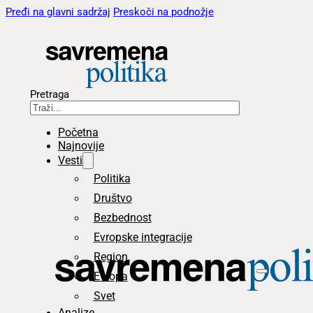
Pređi na glavni sadržaj
Preskoči na podnožje
Pretraga
Početna
Najnovije
Vesti
Politika
Društvo
Bezbednost
Evropske integracije
Region
Evropa
Svet
Analize