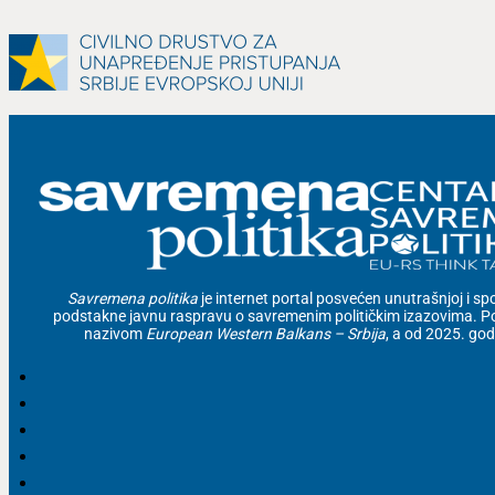
Savremena politika
je internet portal posvećen unutrašnjoj i spolj
podstakne javnu raspravu o savremenim političkim izazovima. Po
nazivom
European Western Balkans – Srbija
, a od 2025. go