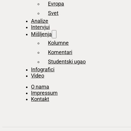
Evropa
Svet
Analize
Intervjui
Mišljenja
Kolumne
Komentari
Studentski ugao
Infografici
Video
O nama
Impressum
Kontakt