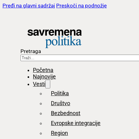
Pređi na glavni sadržaj
Preskoči na podnožje
Pretraga
Početna
Najnovije
Vesti
Politika
Društvo
Bezbednost
Evropske integracije
Region