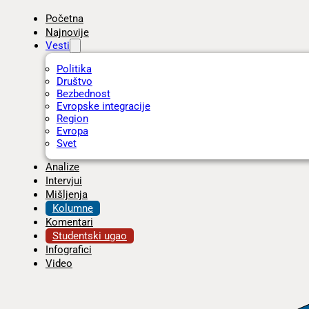
Početna
Najnovije
Vesti
Politika
Društvo
Bezbednost
Evropske integracije
Region
Evropa
Svet
Analize
Intervjui
Mišljenja
Kolumne
Komentari
Studentski ugao
Infografici
Video