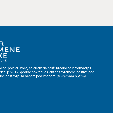
noj politici Srbije, sa ciljem da pruži kredibilne informacije i
rtal je 2017. godine pokrenuo Centar savremene politike pod
dine nastavlja sa radom pod imenom
Savremena politika
.