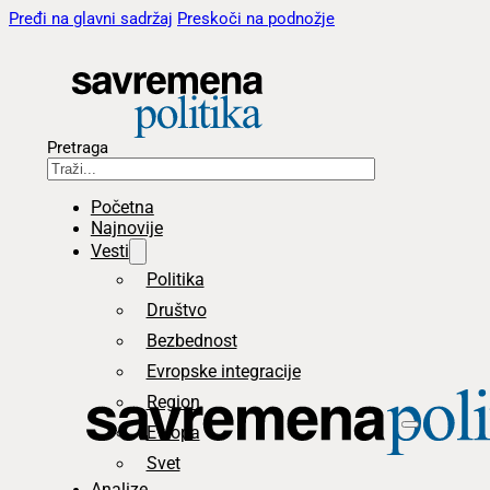
Pređi na glavni sadržaj
Preskoči na podnožje
Pretraga
Početna
Najnovije
Vesti
Politika
Društvo
Bezbednost
Evropske integracije
Region
Evropa
Svet
Analize