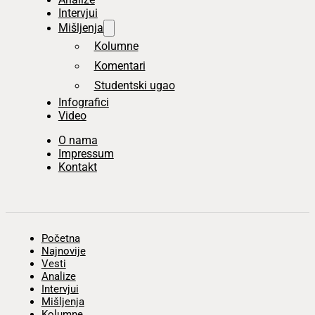
Intervjui
Mišljenja
Kolumne
Komentari
Studentski ugao
Infografici
Video
O nama
Impressum
Kontakt
Početna
Najnovije
Vesti
Analize
Intervjui
Mišljenja
Kolumne