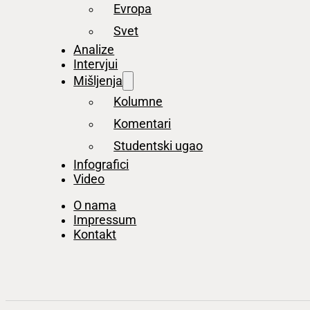
Evropa
Svet
Analize
Intervjui
Mišljenja
Kolumne
Komentari
Studentski ugao
Infografici
Video
O nama
Impressum
Kontakt