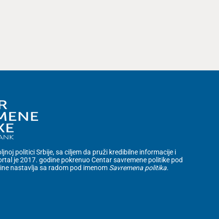
noj politici Srbije, sa ciljem da pruži kredibilne informacije i
rtal je 2017. godine pokrenuo Centar savremene politike pod
dine nastavlja sa radom pod imenom
Savremena politika
.