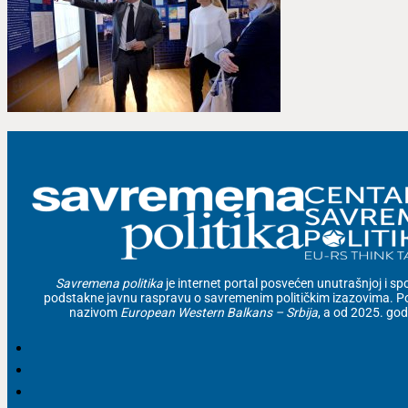
Savremena politika
je internet portal posvećen unutrašnjoj i spolj
podstakne javnu raspravu o savremenim političkim izazovima. Po
nazivom
European Western Balkans – Srbija
, a od 2025. go