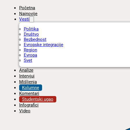
Početna
Najnovije
Vesti
Politika
Društvo
Bezbednost
Evropske integracije
Region
Evropa
Svet
Analize
Intervjui
Mišljenja
Kolumne
Komentari
Studentski ugao
Infografici
Video