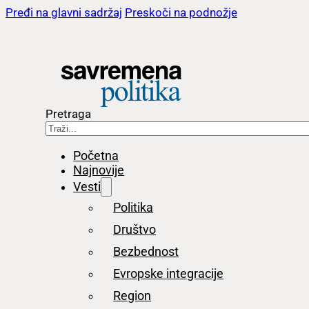
Pređi na glavni sadržaj
Preskoči na podnožje
Pretraga
Početna
Najnovije
Vesti
Politika
Društvo
Bezbednost
Evropske integracije
Region