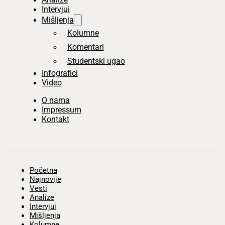
Intervjui
Mišljenja
Kolumne
Komentari
Studentski ugao
Infografici
Video
O nama
Impressum
Kontakt
Početna
Najnovije
Vesti
Analize
Intervjui
Mišljenja
Kolumne