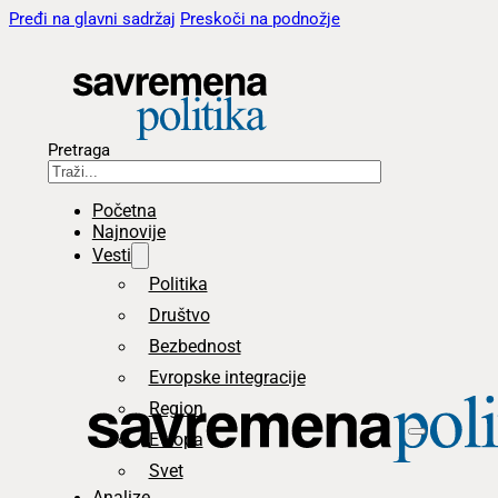
Pređi na glavni sadržaj
Preskoči na podnožje
Pretraga
Početna
Najnovije
Vesti
Politika
Društvo
Bezbednost
Evropske integracije
Region
Evropa
Svet
Analize