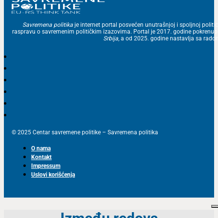
Savremena politika
je internet portal posvećen unutrašnjoj i spoljnoj politic
raspravu o savremenim političkim izazovima. Portal je 2017. godine pokrenu
Srbija
, a od 2025. godine nastavlja sa ra
© 2025 Centar savremene politike – Savremena politika
O nama
Kontakt
Impressum
Uslovi korišćenja