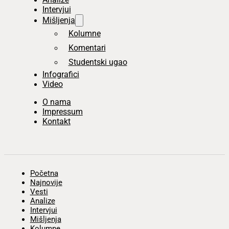
Intervjui
Mišljenja
Kolumne
Komentari
Studentski ugao
Infografici
Video
O nama
Impressum
Kontakt
Početna
Najnovije
Vesti
Analize
Intervjui
Mišljenja
Kolumne