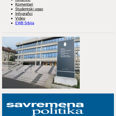
Komentari
Studentski ugao
Infografici
Video
EWB Srbija