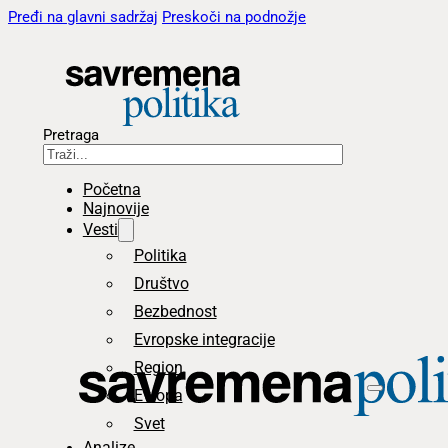
Pređi na glavni sadržaj
Preskoči na podnožje
Pretraga
Početna
Najnovije
Vesti
Politika
Društvo
Bezbednost
Evropske integracije
Region
Evropa
Svet
Analize