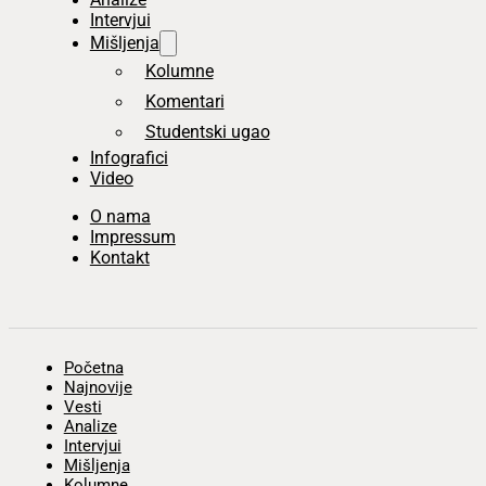
Intervjui
Mišljenja
Kolumne
Komentari
Studentski ugao
Infografici
Video
O nama
Impressum
Kontakt
Početna
Najnovije
Vesti
Analize
Intervjui
Mišljenja
Kolumne