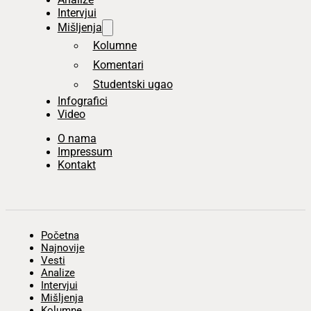
Intervjui
Mišljenja
Kolumne
Komentari
Studentski ugao
Infografici
Video
O nama
Impressum
Kontakt
Početna
Najnovije
Vesti
Analize
Intervjui
Mišljenja
Kolumne