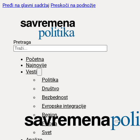
Pređi na glavni sadržaj
Preskoči na podnožje
Pretraga
Početna
Najnovije
Vesti
Politika
Društvo
Bezbednost
Evropske integracije
Region
Evropa
Svet
Analize