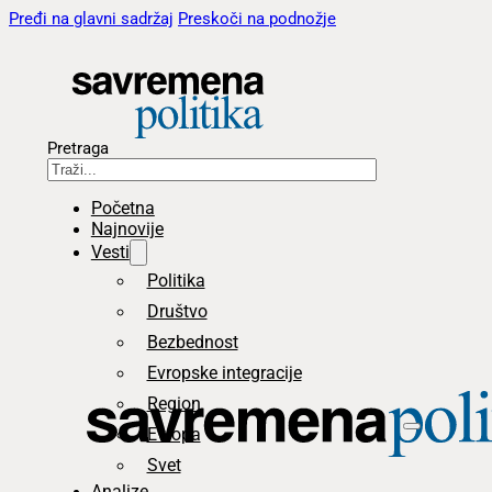
Pređi na glavni sadržaj
Preskoči na podnožje
Pretraga
Početna
Najnovije
Vesti
Politika
Društvo
Bezbednost
Evropske integracije
Region
Evropa
Svet
Analize