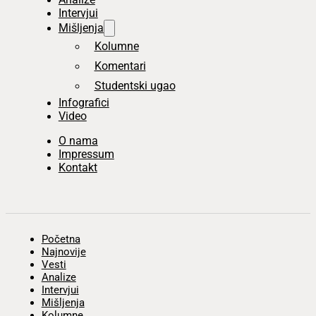
Intervjui
Mišljenja
Kolumne
Komentari
Studentski ugao
Infografici
Video
O nama
Impressum
Kontakt
Početna
Najnovije
Vesti
Analize
Intervjui
Mišljenja
Kolumne