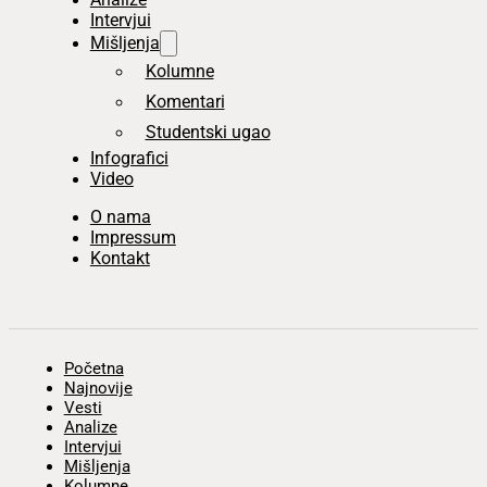
Intervjui
Mišljenja
Kolumne
Komentari
Studentski ugao
Infografici
Video
O nama
Impressum
Kontakt
Početna
Najnovije
Vesti
Analize
Intervjui
Mišljenja
Kolumne