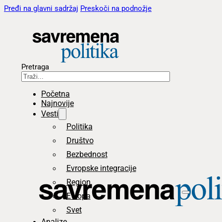
Pređi na glavni sadržaj
Preskoči na podnožje
Pretraga
Početna
Najnovije
Vesti
Politika
Društvo
Bezbednost
Evropske integracije
Region
Evropa
Svet
Analize