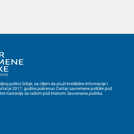
noj politici Srbije, sa ciljem da pruži kredibilne informacije i
rtal je 2017. godine pokrenuo Centar savremene politike pod
dine nastavlja sa radom pod imenom
Savremena politika
.