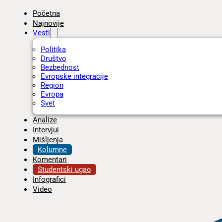
Početna
Najnovije
Vesti
Politika
Društvo
Bezbednost
Evropske integracije
Region
Evropa
Svet
Analize
Intervjui
Mišljenja
Kolumne
Komentari
Studentski ugao
Infografici
Video