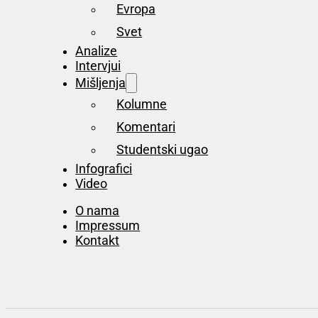
Evropa
Svet
Analize
Intervjui
Mišljenja
Kolumne
Komentari
Studentski ugao
Infografici
Video
O nama
Impressum
Kontakt