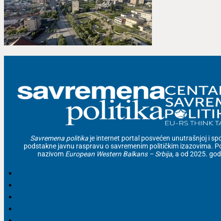
Savremena politika
je internet portal posvećen unutrašnjoj i spolj
podstakne javnu raspravu o savremenim političkim izazovima. Po
nazivom
European Western Balkans – Srbija
, a od 2025. go