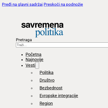
Pređi na glavni sadržaj
Preskoči na podnožje
Pretraga
Početna
Najnovije
Vesti
Politika
Društvo
Bezbednost
Evropske integracije
Region