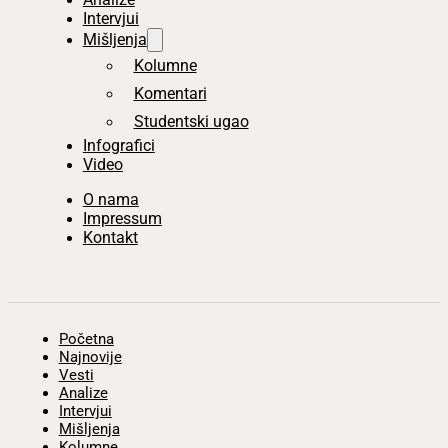
Intervjui
Mišljenja
Kolumne
Komentari
Studentski ugao
Infografici
Video
O nama
Impressum
Kontakt
Početna
Najnovije
Vesti
Analize
Intervjui
Mišljenja
Kolumne