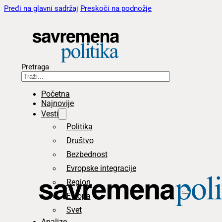
Pređi na glavni sadržaj
Preskoči na podnožje
Pretraga
Početna
Najnovije
Vesti
Politika
Društvo
Bezbednost
Evropske integracije
Region
Evropa
Svet
Analize