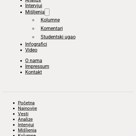
Intervjui
Mišljenja
Kolumne
Komentari
Studentski ugao
Infografici
Video
O nama
Impressum
Kontakt
Početna
Najnovije
Vesti
Analize
Intervjui
Mišljenja
Kolumne