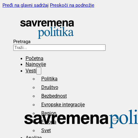
Pređi na glavni sadržaj
Preskoči na podnožje
Pretraga
Početna
Najnovije
Vesti
Politika
Društvo
Bezbednost
Evropske integracije
Region
Evropa
Svet
Analize