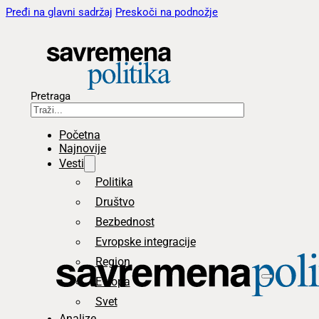
Pređi na glavni sadržaj
Preskoči na podnožje
Pretraga
Početna
Najnovije
Vesti
Politika
Društvo
Bezbednost
Evropske integracije
Region
Evropa
Svet
Analize