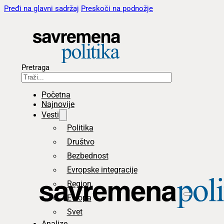
Pređi na glavni sadržaj
Preskoči na podnožje
Pretraga
Početna
Najnovije
Vesti
Politika
Društvo
Bezbednost
Evropske integracije
Region
Evropa
Svet
Analize