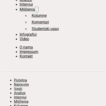
Intervjui
Mišljenja
Kolumne
Komentari
Studentski ugao
Infografici
Video
O nama
Impressum
Kontakt
Početna
Najnovije
Vesti
Analize
Intervjui
Mišljenja
Kolumne