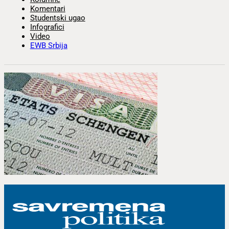
Komentari
Studentski ugao
Infografici
Video
EWB Srbija