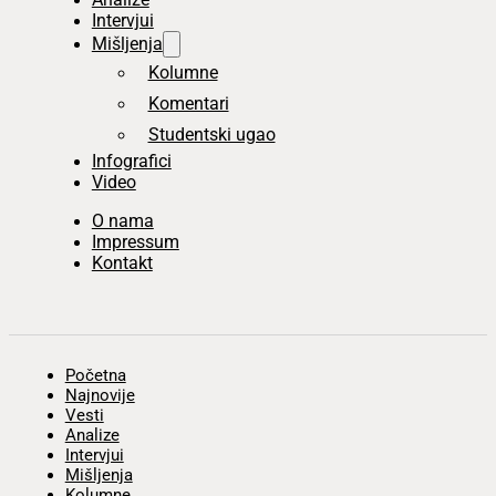
Intervjui
Mišljenja
Kolumne
Komentari
Studentski ugao
Infografici
Video
O nama
Impressum
Kontakt
Početna
Najnovije
Vesti
Analize
Intervjui
Mišljenja
Kolumne