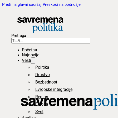
Pređi na glavni sadržaj
Preskoči na podnožje
Pretraga
Početna
Najnovije
Vesti
Politika
Društvo
Bezbednost
Evropske integracije
Region
Evropa
Svet
Analize