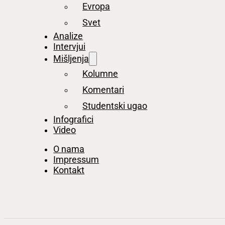
Evropa
Svet
Analize
Intervjui
Mišljenja
Kolumne
Komentari
Studentski ugao
Infografici
Video
O nama
Impressum
Kontakt