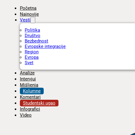
Početna
Najnovije
Vesti
Politika
Društvo
Bezbednost
Evropske integracije
Region
Evropa
Svet
Analize
Intervjui
Mišljenja
Kolumne
Komentari
Studentski ugao
Infografici
Video