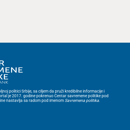
noj politici Srbije, sa ciljem da pruži kredibilne informacije i
rtal je 2017. godine pokrenuo Centar savremene politike pod
dine nastavlja sa radom pod imenom
Savremena politika
.