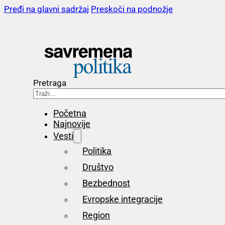
Pređi na glavni sadržaj
Preskoči na podnožje
Pretraga
Početna
Najnovije
Vesti
Politika
Društvo
Bezbednost
Evropske integracije
Region