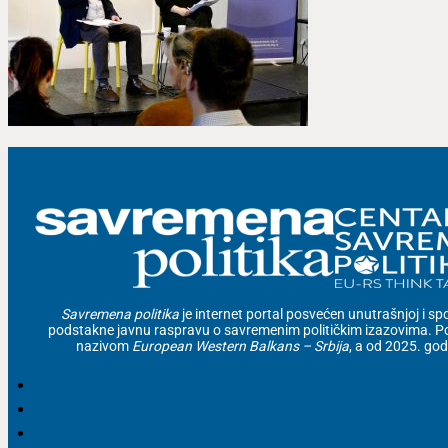
Savremena politika
je internet portal posvećen unutrašnjoj i spolj
podstakne javnu raspravu o savremenim političkim izazovima. Po
nazivom
European Western Balkans – Srbija
, a od 2025. go