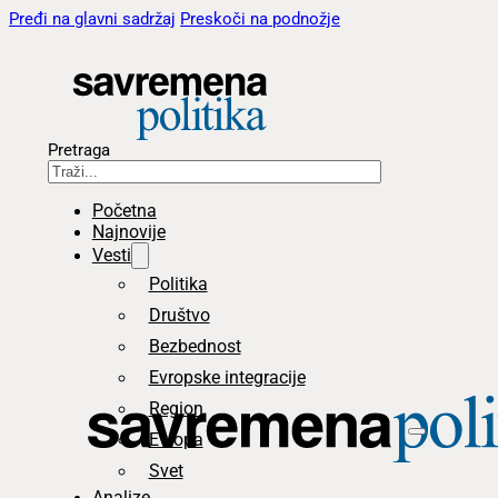
Pređi na glavni sadržaj
Preskoči na podnožje
Pretraga
Početna
Najnovije
Vesti
Politika
Društvo
Bezbednost
Evropske integracije
Region
Evropa
Svet
Analize