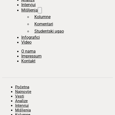
Intervjui
Mišljenja
Kolumne
Komentari
Studentski ugao
Infografici
Video
O nama
Impressum
Kontakt
Početna
Najnovije
Vesti
Analize
Intervjui
Mišljenja
Kolumne