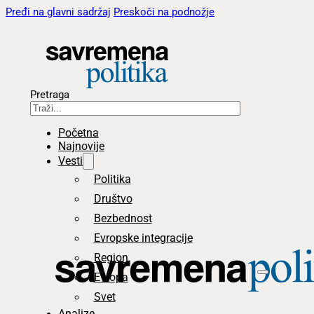
Pređi na glavni sadržaj
Preskoči na podnožje
Pretraga
Početna
Najnovije
Vesti
Politika
Društvo
Bezbednost
Evropske integracije
Region
Evropa
Svet
Analize