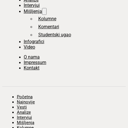
Intervjui
Mišljenja
Kolumne
Komentari
Studentski ugao
Infografici
Video
O nama
Impressum
Kontakt
Početna
Najnovije
Vesti
Analize
Intervjui
Mišljenja
Kolumne