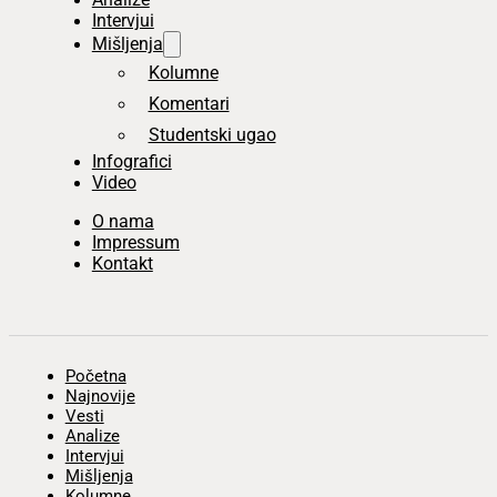
Intervjui
Mišljenja
Kolumne
Komentari
Studentski ugao
Infografici
Video
O nama
Impressum
Kontakt
Početna
Najnovije
Vesti
Analize
Intervjui
Mišljenja
Kolumne