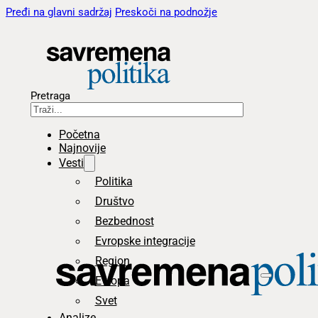
Pređi na glavni sadržaj
Preskoči na podnožje
Pretraga
Početna
Najnovije
Vesti
Politika
Društvo
Bezbednost
Evropske integracije
Region
Evropa
Svet
Analize