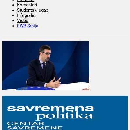
Komentari
Studentski ugao
Infografici
Video
EWB Srbija