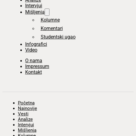
Intervjui
Mišljenja
Kolumne
Komentari
Studentski ugao
Infografici
Video
O nama
Impressum
Kontakt
Početna
Najnovije
Vesti
Analize
Intervjui
Mišljenja
Kolumne