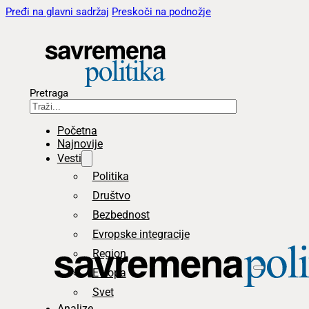
Pređi na glavni sadržaj
Preskoči na podnožje
Pretraga
Početna
Najnovije
Vesti
Politika
Društvo
Bezbednost
Evropske integracije
Region
Evropa
Svet
Analize