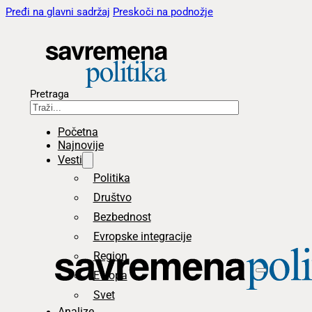
Pređi na glavni sadržaj
Preskoči na podnožje
Pretraga
Početna
Najnovije
Vesti
Politika
Društvo
Bezbednost
Evropske integracije
Region
Evropa
Svet
Analize