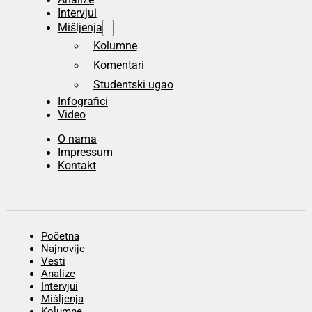
Intervjui
Mišljenja
Kolumne
Komentari
Studentski ugao
Infografici
Video
O nama
Impressum
Kontakt
Početna
Najnovije
Vesti
Analize
Intervjui
Mišljenja
Kolumne