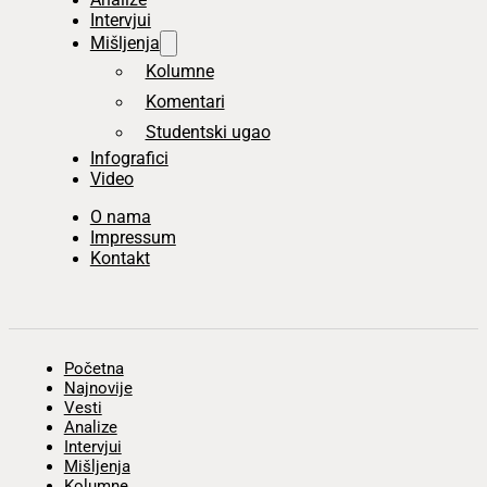
Intervjui
Mišljenja
Kolumne
Komentari
Studentski ugao
Infografici
Video
O nama
Impressum
Kontakt
Početna
Najnovije
Vesti
Analize
Intervjui
Mišljenja
Kolumne