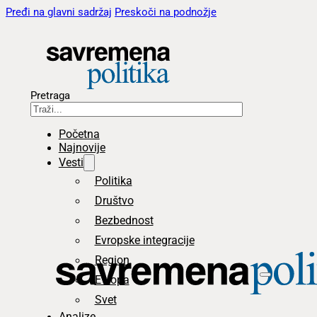
Pređi na glavni sadržaj
Preskoči na podnožje
Pretraga
Početna
Najnovije
Vesti
Politika
Društvo
Bezbednost
Evropske integracije
Region
Evropa
Svet
Analize