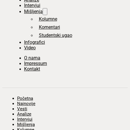
Intervjui
Mišljenja
Kolumne
Komentari
Studentski ugao
Infografici
Video
O nama
Impressum
Kontakt
Početna
Najnovije
Vesti
Analize
Intervjui
Mišljenja
Kolumne