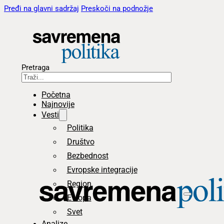
Pređi na glavni sadržaj
Preskoči na podnožje
Pretraga
Početna
Najnovije
Vesti
Politika
Društvo
Bezbednost
Evropske integracije
Region
Evropa
Svet
Analize