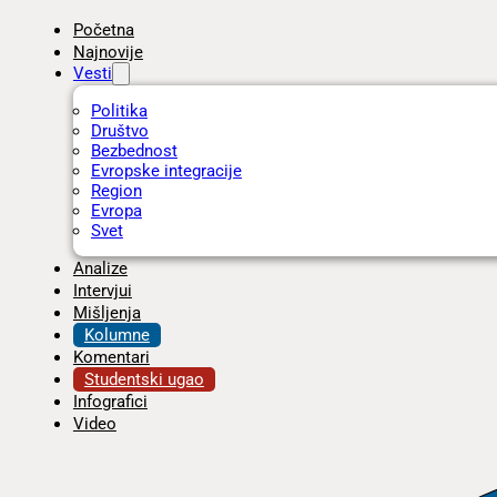
Početna
Najnovije
Vesti
Politika
Društvo
Bezbednost
Evropske integracije
Region
Evropa
Svet
Analize
Intervjui
Mišljenja
Kolumne
Komentari
Studentski ugao
Infografici
Video