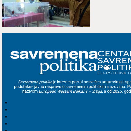
Savremena politika
je internet portal posvećen unutrašnjoj i spolj
podstakne javnu raspravu o savremenim političkim izazovima. Po
nazivom
European Western Balkans – Srbija
, a od 2025. go