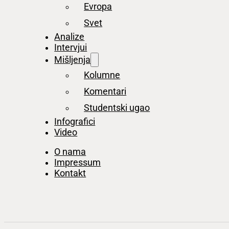
Evropa
Svet
Analize
Intervjui
Mišljenja
Kolumne
Komentari
Studentski ugao
Infografici
Video
O nama
Impressum
Kontakt