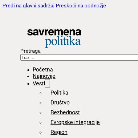
Pređi na glavni sadržaj
Preskoči na podnožje
Pretraga
Početna
Najnovije
Vesti
Politika
Društvo
Bezbednost
Evropske integracije
Region