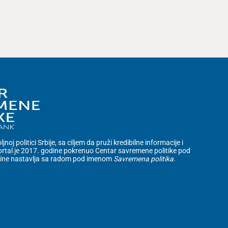
noj politici Srbije, sa ciljem da pruži kredibilne informacije i
rtal je 2017. godine pokrenuo Centar savremene politike pod
dine nastavlja sa radom pod imenom
Savremena politika
.