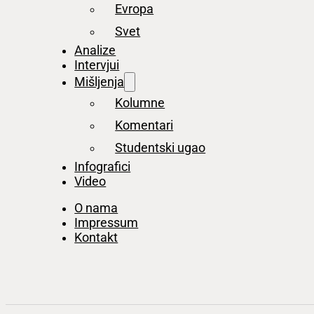
Evropa
Svet
Analize
Intervjui
Mišljenja
Kolumne
Komentari
Studentski ugao
Infografici
Video
O nama
Impressum
Kontakt