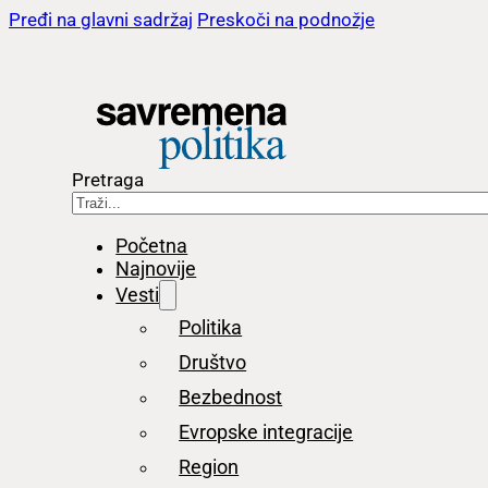
Pređi na glavni sadržaj
Preskoči na podnožje
Pretraga
Početna
Najnovije
Vesti
Politika
Društvo
Bezbednost
Evropske integracije
Region