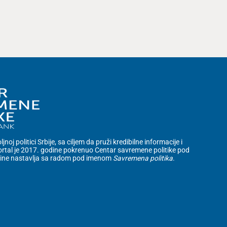
noj politici Srbije, sa ciljem da pruži kredibilne informacije i
rtal je 2017. godine pokrenuo Centar savremene politike pod
dine nastavlja sa radom pod imenom
Savremena politika
.