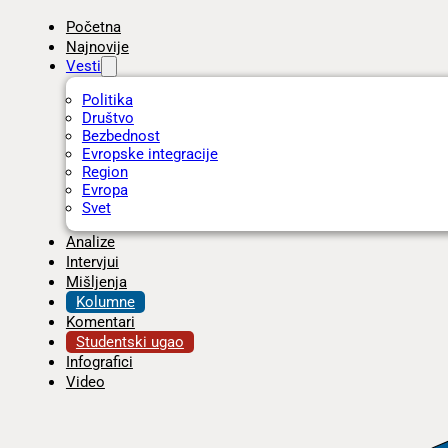
Početna
Najnovije
Vesti
Politika
Društvo
Bezbednost
Evropske integracije
Region
Evropa
Svet
Analize
Intervjui
Mišljenja
Kolumne
Komentari
Studentski ugao
Infografici
Video