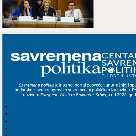
Savremena politika
je internet portal posvećen unutrašnjoj i spolj
podstakne javnu raspravu o savremenim političkim izazovima. Po
nazivom
European Western Balkans – Srbija
, a od 2025. go