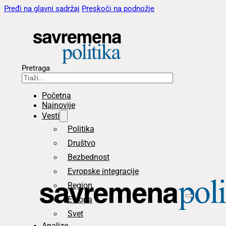
Pređi na glavni sadržaj
Preskoči na podnožje
Pretraga
Početna
Najnovije
Vesti
Politika
Društvo
Bezbednost
Evropske integracije
Region
Evropa
Svet
Analize