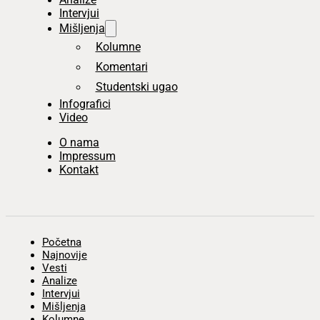
Intervjui
Mišljenja
Kolumne
Komentari
Studentski ugao
Infografici
Video
O nama
Impressum
Kontakt
Početna
Najnovije
Vesti
Analize
Intervjui
Mišljenja
Kolumne