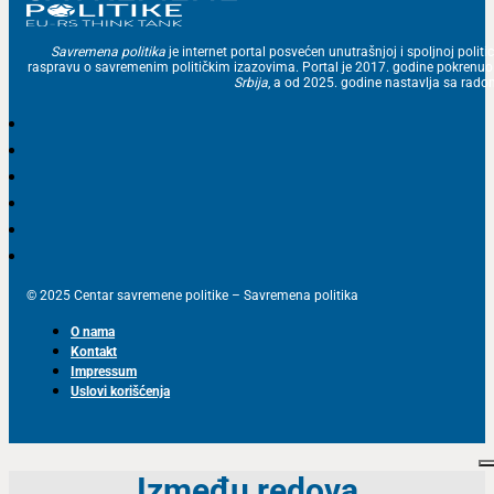
Savremena politika
je internet portal posvećen unutrašnjoj i spoljnoj politic
raspravu o savremenim političkim izazovima. Portal je 2017. godine pokrenu
Srbija
, a od 2025. godine nastavlja sa ra
© 2025 Centar savremene politike – Savremena politika
O nama
Kontakt
Impressum
Uslovi korišćenja
Između redova