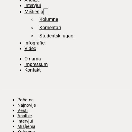
Intervjui
Mišljenja
Kolumne
Komentari
Studentski ugao
Infografici
Video
O nama
Impressum
Kontakt
Početna
Najnovije
Vesti
Analize
Intervjui
Mišljenja
Kolumne