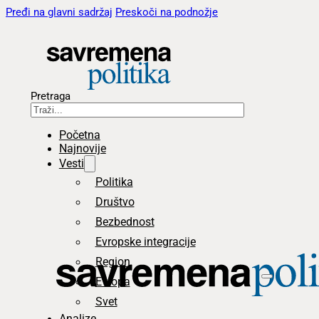
Pređi na glavni sadržaj
Preskoči na podnožje
Pretraga
Početna
Najnovije
Vesti
Politika
Društvo
Bezbednost
Evropske integracije
Region
Evropa
Svet
Analize