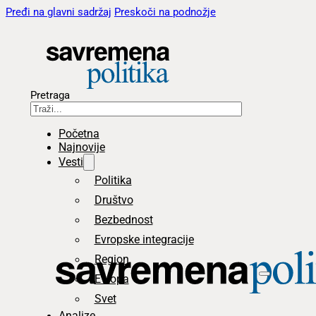
Pređi na glavni sadržaj
Preskoči na podnožje
Pretraga
Početna
Najnovije
Vesti
Politika
Društvo
Bezbednost
Evropske integracije
Region
Evropa
Svet
Analize