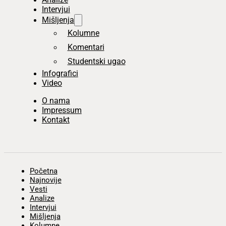
Intervjui
Mišljenja
Kolumne
Komentari
Studentski ugao
Infografici
Video
O nama
Impressum
Kontakt
Početna
Najnovije
Vesti
Analize
Intervjui
Mišljenja
Kolumne