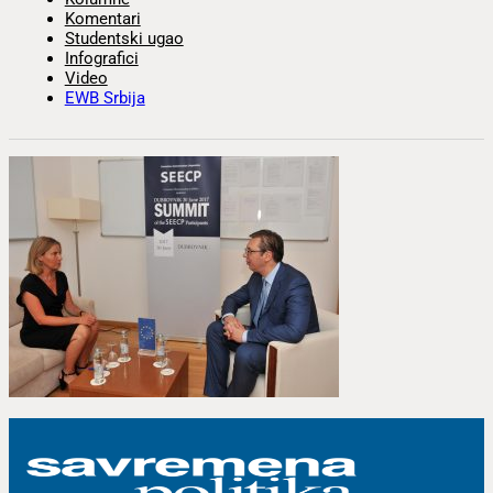
Komentari
Studentski ugao
Infografici
Video
EWB Srbija