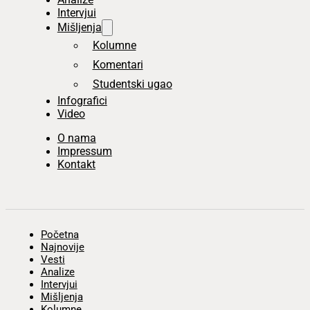
Intervjui
Mišljenja
Kolumne
Komentari
Studentski ugao
Infografici
Video
O nama
Impressum
Kontakt
Početna
Najnovije
Vesti
Analize
Intervjui
Mišljenja
Kolumne