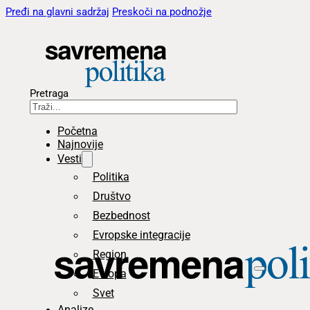
Pređi na glavni sadržaj
Preskoči na podnožje
Pretraga
Početna
Najnovije
Vesti
Politika
Društvo
Bezbednost
Evropske integracije
Region
Evropa
Svet
Analize